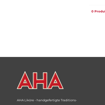
0 Produ
AHA Liköre - handgefertigte Traditions-