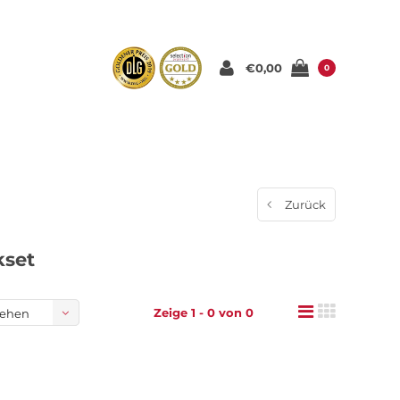
€0,00
0
Zurück
kset
Zeige 1 - 0 von 0
sehen