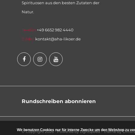
Spirituosen aus den besten Zutaten der
Natur.
Telefon
+49 6652 982 4440
E-Mail
kontakt@aha-likoer.de
Rundschreiben abonnieren
Wir benutzen Cookies nur für interne Zwecke um den Webshop zu ver
© Copyright 2026 - Powered by
Lightspeed
- Theme By
DMWS