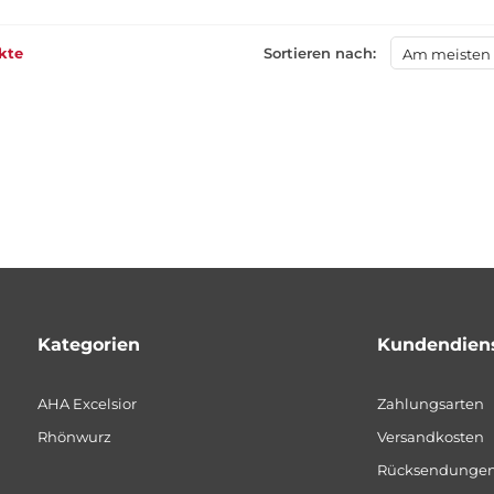
kte
Sortieren nach:
Am meisten
Kategorien
Kundendien
AHA Excelsior
Zahlungsarten
Rhönwurz
Versandkosten
Rücksendunge