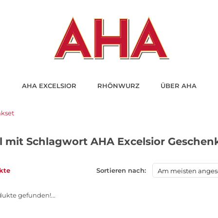
AHA EXCELSIOR
RHÖNWURZ
ÜBER AHA
nkset
el mit Schlagwort AHA Excelsior Geschen
kte
Sortieren nach:
Am meisten ange
ukte gefunden!...