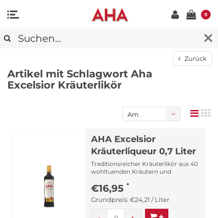
0
Zurück
Artikel mit Schlagwort Aha
Excelsior Kräuterlikör
Am
meisten
AHA Excelsior
angesehen
Kräuterliqueur 0,7 Liter
Traditionsreicher Kräuterlikör aus 40
wohltuenden Kräutern und
Gewürzen. Der „AHA“ ist ein K...
*
€16,95
Grundpreis:
€24,21 / Liter
-
+