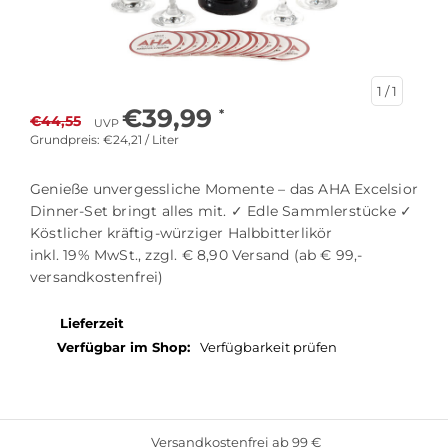
1
/ 1
€39,99
*
€44,55
UVP
Grundpreis: €24,21 / Liter
Genieße unvergessliche Momente – das AHA Excelsior
Dinner-Set bringt alles mit. ✓ Edle Sammlerstücke ✓
Köstlicher kräftig-würziger Halbbitterlikör
inkl. 19% MwSt., zzgl. € 8,90 Versand (ab € 99,-
versandkostenfrei)
Lieferzeit
1-3 Werktage
Verfügbar im Shop:
Verfügbarkeit prüfen
Versandkostenfrei ab 99 €