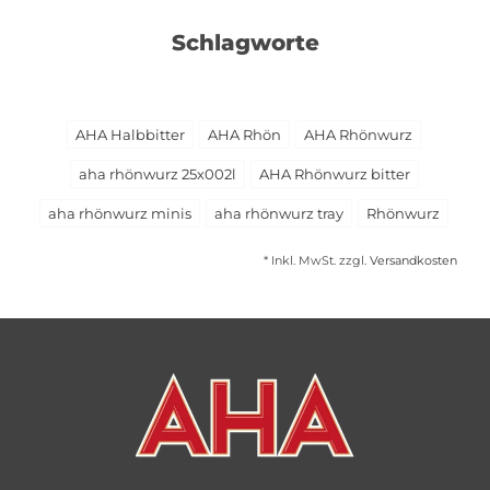
Schlagworte
AHA Halbbitter
AHA Rhön
AHA Rhönwurz
aha rhönwurz 25x002l
AHA Rhönwurz bitter
aha rhönwurz minis
aha rhönwurz tray
Rhönwurz
* Inkl. MwSt. zzgl.
Versandkosten