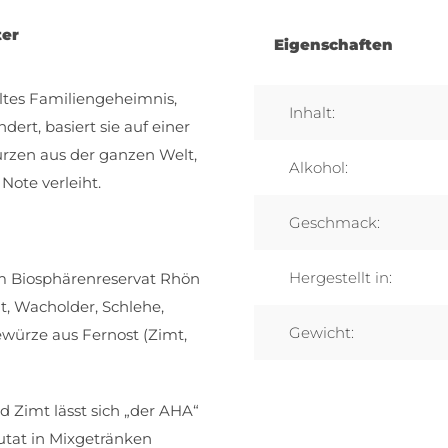
ter
Eigenschaften
altes Familiengeheimnis,
Inhalt:
ert, basiert sie auf einer
rzen aus der ganzen Welt,
Alkohol:
Note verleiht.
Geschmack:
Hergestellt in:
m Biosphärenreservat Rhön
t, Wacholder, Schlehe,
Gewicht:
ewürze aus Fernost (Zimt,
 Zimt lässt sich „der AHA“
utat in Mixgetränken