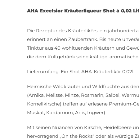
AHA Excelsior Kräuterliqueur Shot à 0,02 Li
Die Rezeptur des Kräuterlikörs, ein jahrhundert
erinnert an einen Zaubertrank. Bis heute unveränd
Tinktur aus 40 wohltuenden Kräutern und Gewü
die dem Kultgetränk seine kräftige, aromatische 
Lieferumfang: Ein Shot AHA-Kräuterlikör 0,02l
Heimische Wildkräuter und Wildfrüchte aus de
(Arnika, Melisse, Minze, Rosmarin, Salbei, Wermu
Kornellkirsche) treffen auf erlesene Premium-G
Muskat, Kardamom, Anis, Ingwer)
Mit seinen Nuancen von Kirsche, Heidelbeere und
hervorragend „On the Rocks“ oder als würzige Z