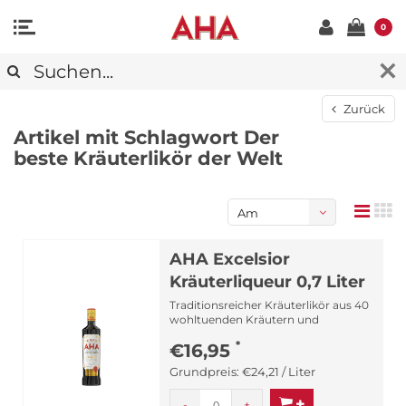
0
Zurück
Artikel mit Schlagwort Der
beste Kräuterlikör der Welt
Am
meisten
AHA Excelsior
angesehen
Kräuterliqueur 0,7 Liter
Traditionsreicher Kräuterlikör aus 40
wohltuenden Kräutern und
Gewürzen. Der „AHA“ ist ein K...
*
€16,95
Grundpreis:
€24,21 / Liter
-
+