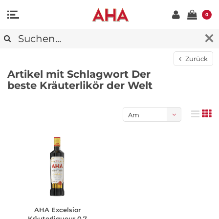
0
Zurück
Artikel mit Schlagwort Der
beste Kräuterlikör der Welt
Am
meisten
angesehen
AHA Excelsior
Kräuterliqueur 0,7